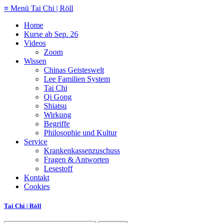
≡ Menü
Tai Chi | Röll
Home
Kurse ab Sep. 26
Videos
Zoom
Wissen
Chinas Geisteswelt
Lee Familien System
Tai Chi
Qi Gong
Shiatsu
Wirkung
Begriffe
Philosophie und Kultur
Service
Krankenkassenzuschuss
Fragen & Antworten
Lesestoff
Kontakt
Cookies
Tai Chi | Röll