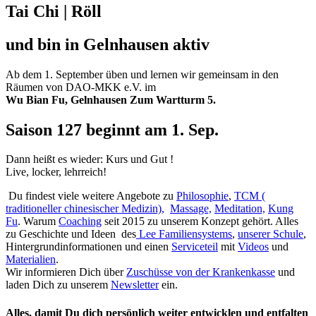
Tai Chi | Röll
und bin in Gelnhausen aktiv
Ab dem 1. September üben und lernen wir gemeinsam in den
Räumen von DAO-MKK e.V. im
Wu Bian Fu, Gelnhausen Zum Wartturm 5.
Saison 127 beginnt am 1. Sep.
Dann heißt es wieder: Kurs und Gut !
Live, locker, lehrreich!
Du findest viele weitere Angebote zu
Philosophie
,
TCM (
traditioneller chinesischer Medizin),
Massage,
Meditation,
Kung
Fu
. Warum
Coaching
seit 2015 zu unserem Konzept gehört. Alles
zu Geschichte und Ideen des
Lee Familiensystems
,
unserer Schule
,
Hintergrundinformationen und einen
Serviceteil
mit
Videos
und
Materialien
.
Wir informieren Dich über
Zuschüsse von der Krankenkasse
und
laden Dich zu unserem
Newsletter
ein.
Alles, damit Du dich persönlich weiter entwicklen und entfalten